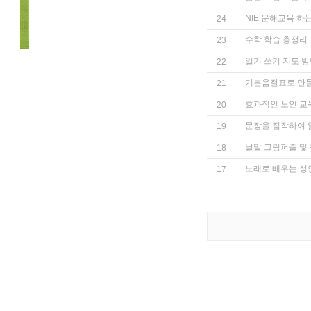
NIE 문해교육 하
24
수학 학습 총정리
23
일기 쓰기 지도 
22
기본음절표로 만들
21
효과적인 노인 교
20
문장을 짐작하여 
19
낱말 그림퍼즐 및
18
노래로 배우는 
17