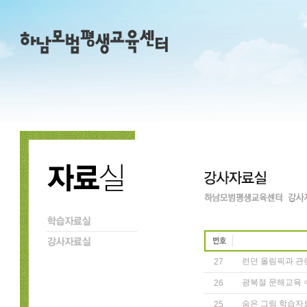
런던 올림픽과 관
27
광복절 문해교육
26
숨은 그림 학습자
25