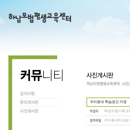
우리동네 학습공간 지정
하남모범사회교
우리동네01.jpg